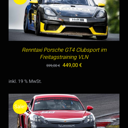
GEWÄHLT
WERDEN
IN DEN WARENKORB
/
DETAILS
Renntaxi Porsche GT4 Clubsport im
Freitagstraining VLN
Ursprünglicher
Aktueller
449,00
€
599,00
€
Preis
Preis
inkl. 19 % MwSt.
war:
ist:
599,00 €
449,00 €.
Sale!
DIESES
AUSFÜHRUNG WÄHLEN
/
DETAILS
PRODUKT