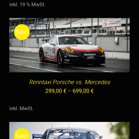
inkl. 19 % MwSt.
war:
ist:
999,00 €
799,00 €.
Sale!
DIESES
AUSFÜHRUNG WÄHLEN
/
DETAILS
PRODUKT
WEIST
MEHRERE
VARIANTEN
Renntaxi Porsche vs. Mercedes
AUF.
299,00
€
–
699,00
€
DIE
OPTIONEN
inkl. MwSt.
KÖNNEN
AUF
DER
Sale!
PRODUKTSEITE