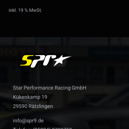
Preis
Preis
inkl. 19 % MwSt.
war:
ist:
399,00 €
299,00 €.
Star Performance Racing GmbH
Kükenkamp 19
29590 Rätzlingen
info@spr9.de