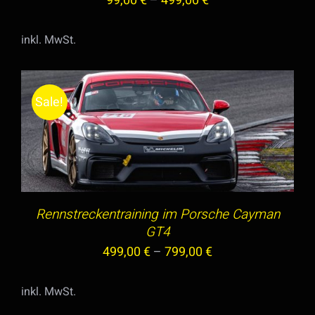
99,00
€
–
499,00
€
DIE
OPTIONEN
inkl. MwSt.
KÖNNEN
AUF
DER
Sale!
PRODUKTSEITE
GEWÄHLT
DIESES
AUSFÜHRUNG WÄHLEN
/
DETAILS
WERDEN
PRODUKT
WEIST
MEHRERE
VARIANTEN
Rennstreckentraining im Porsche Cayman
AUF.
GT4
DIE
499,00
€
–
799,00
€
OPTIONEN
KÖNNEN
inkl. MwSt.
AUF