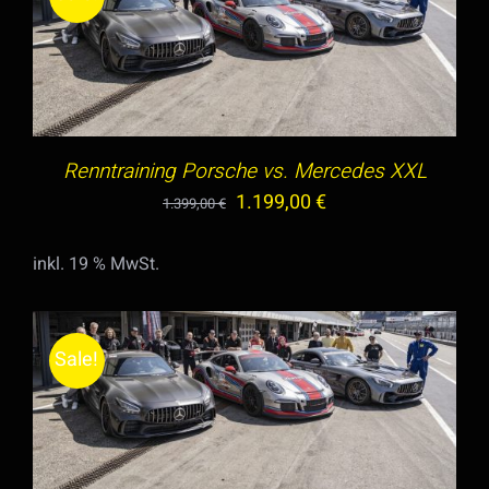
IN DEN WARENKORB
/
DETAILS
Renntraining Porsche vs. Mercedes XXL
Ursprünglicher
Aktueller
1.199,00
€
1.399,00
€
Preis
Preis
inkl. 19 % MwSt.
war:
ist:
1.399,00 €
1.199,00 €.
Sale!
IN DEN WARENKORB
/
DETAILS