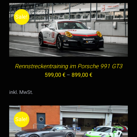
DER
PRODUKTSEITE
Sale!
GEWÄHLT
WERDEN
DIESES
AUSFÜHRUNG WÄHLEN
/
DETAILS
PRODUKT
WEIST
MEHRERE
VARIANTEN
Rennstreckentraining im Porsche 991 GT3
AUF.
599,00
€
–
899,00
€
DIE
OPTIONEN
inkl. MwSt.
KÖNNEN
AUF
DER
Sale!
PRODUKTSEITE
GEWÄHLT
IN DEN WARENKORB
/
DETAILS