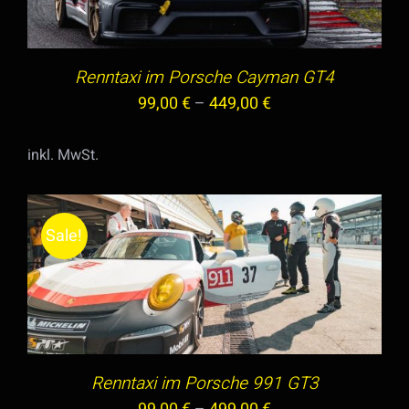
WEIST
MEHRERE
VARIANTEN
Renntaxi im Porsche Cayman GT4
AUF.
99,00
€
–
449,00
€
DIE
OPTIONEN
inkl. MwSt.
KÖNNEN
AUF
DER
Sale!
PRODUKTSEITE
GEWÄHLT
DIESES
AUSFÜHRUNG WÄHLEN
/
DETAILS
WERDEN
PRODUKT
WEIST
MEHRERE
VARIANTEN
Renntaxi im Porsche 991 GT3
AUF.