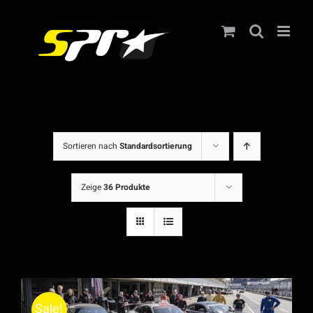
Zum
Inhalt
springen
Sortieren nach
Standardsortierung
Zeige
36 Produkte
Sale!