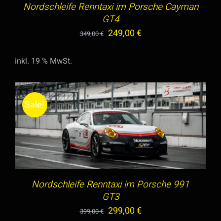
Nordschleife Renntaxi im Porsche Cayman
GT4
Ursprünglicher
Aktueller
249,00
€
349,00
€
Preis
Preis
inkl. 19 % MwSt.
war:
ist:
349,00 €
249,00 €.
Sale!
IN DEN WARENKORB
/
DETAILS
Nordschleife Renntaxi im Porsche 991
GT3
Ursprünglicher
Aktueller
299,00
€
399,00
€