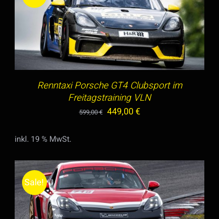
GEWÄHLT
WERDEN
IN DEN WARENKORB
/
DETAILS
Renntaxi Porsche GT4 Clubsport im
Freitagstraining VLN
Ursprünglicher
Aktueller
449,00
€
599,00
€
Preis
Preis
inkl. 19 % MwSt.
war:
ist:
599,00 €
449,00 €.
Sale!
DIESES
AUSFÜHRUNG WÄHLEN
/
DETAILS
PRODUKT