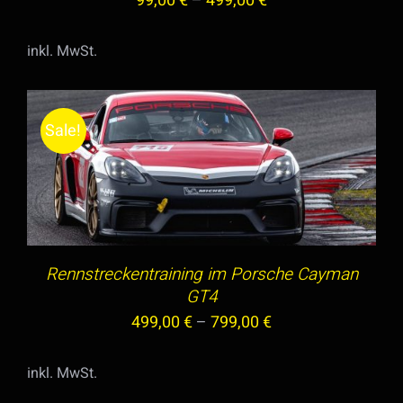
99,00
€
–
499,00
€
DIE
OPTIONEN
inkl. MwSt.
KÖNNEN
AUF
DER
Sale!
PRODUKTSEITE
GEWÄHLT
DIESES
AUSFÜHRUNG WÄHLEN
/
DETAILS
WERDEN
PRODUKT
WEIST
MEHRERE
VARIANTEN
Rennstreckentraining im Porsche Cayman
AUF.
GT4
DIE
499,00
€
–
799,00
€
OPTIONEN
KÖNNEN
inkl. MwSt.
AUF