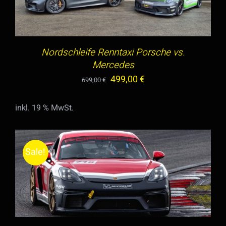
WERDEN
Nordschleife Renntaxi Porsche vs.
Mercedes
Ursprünglicher
Aktueller
499,00
€
699,00
€
Preis
Preis
inkl. 19 % MwSt.
war:
ist:
699,00 €
499,00 €.
Sale!
IN DEN WARENKORB
/
DETAILS