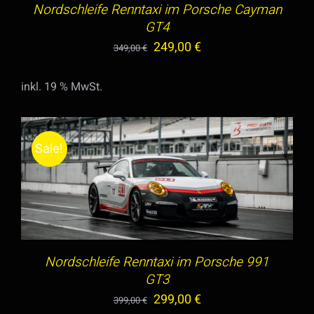
Nordschleife Renntaxi im Porsche Cayman
GT4
Ursprünglicher
Aktueller
249,00
€
349,00
€
Preis
Preis
inkl. 19 % MwSt.
war:
ist:
349,00 €
249,00 €.
Sale!
IN DEN WARENKORB
/
DETAILS
Nordschleife Renntaxi im Porsche 991
GT3
Ursprünglicher
Aktueller
299,00
€
399,00
€