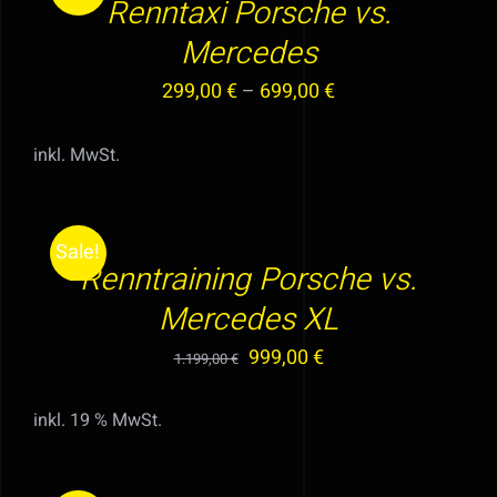
PRODUKT
Renntaxi Porsche vs.
DETAILS
WEIST
Mercedes
MEHRERE
VARIANTEN
299,00
€
–
699,00
€
AUF.
DIE
inkl. MwSt.
IN
OPTIONEN
DEN
KÖNNEN
WARENKORB
AUF
Sale!
/
DER
Renntraining Porsche vs.
DETAILS
PRODUKTSEITE
Mercedes XL
GEWÄHLT
Ursprünglicher
Aktueller
999,00
€
WERDEN
1.199,00
€
Preis
Preis
inkl. 19 % MwSt.
war:
ist:
IN
1.199,00 €
999,00 €.
DEN
WARENKORB