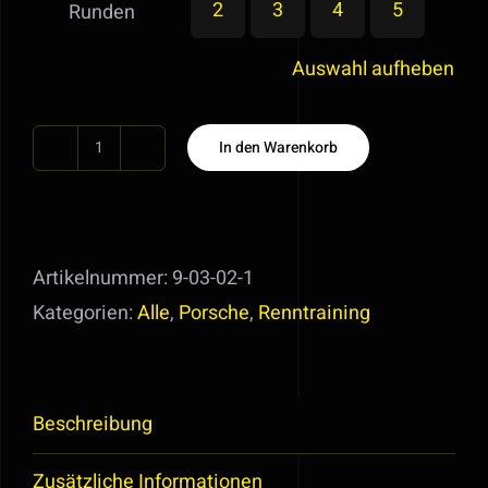
2
3
4
5
Runden
Auswahl aufheben
In den Warenkorb
Rennstreckentraining
im
Porsche
991
Artikelnummer:
9-03-02-1
GT3
Kategorien:
Alle
,
Porsche
,
Renntraining
Menge
Beschreibung
Zusätzliche Informationen