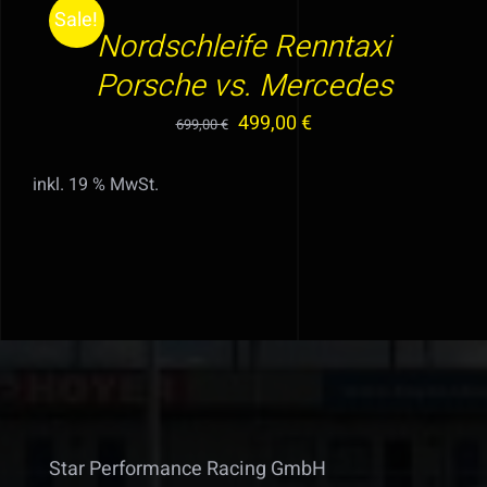
Sale!
/
Nordschleife Renntaxi
DETAILS
Porsche vs. Mercedes
Ursprünglicher
Aktueller
499,00
€
699,00
€
Preis
Preis
inkl. 19 % MwSt.
war:
ist:
699,00 €
499,00 €.
Star Performance Racing GmbH