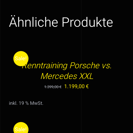
Ähnliche Produkte
IN
DEN
WARENKORB
Sale!
/
Renntraining Porsche vs.
DETAILS
Mercedes XXL
Ursprünglicher
Aktueller
1.199,00
€
1.399,00
€
Preis
Preis
inkl. 19 % MwSt.
war:
ist:
AUSFÜHRUNG
1.399,00 €
1.199,00 €.
WÄHLEN
DIESES
/
Sale!