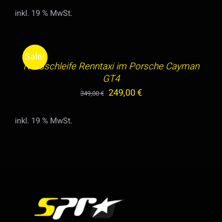
Preis
Preis
inkl. 19 % MwSt.
war:
ist:
IN
399,00 €
299,00 €.
DEN
WARENKORB
Sale!
/
Nordschleife Renntaxi im Porsche Cayman
DETAILS
GT4
Ursprünglicher
Aktueller
249,00
€
349,00
€
Preis
Preis
inkl. 19 % MwSt.
war:
ist:
349,00 €
249,00 €.