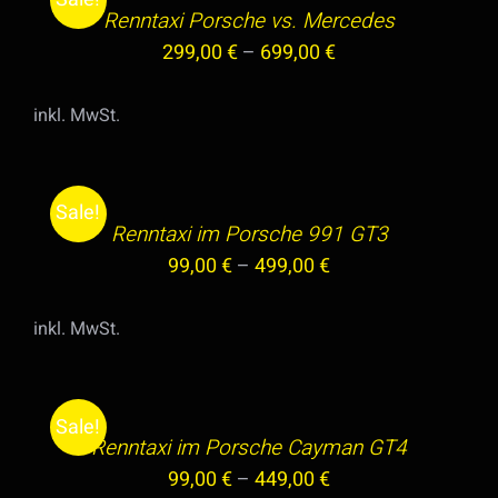
AUF
PRODUKT
Renntaxi Porsche vs. Mercedes
DETAILS
DER
WEIST
299,00
€
–
699,00
€
PRODUKTSEITE
MEHRERE
GEWÄHLT
VARIANTEN
inkl. MwSt.
WERDEN
AUF.
AUSFÜHRUNG
DIE
WÄHLEN
OPTIONEN
DIESES
/
Sale!
KÖNNEN
PRODUKT
Renntaxi im Porsche 991 GT3
DETAILS
AUF
WEIST
99,00
€
–
499,00
€
DER
MEHRERE
PRODUKTSEITE
VARIANTEN
inkl. MwSt.
GEWÄHLT
AUF.
AUSFÜHRUNG
WERDEN
DIE
WÄHLEN
OPTIONEN
DIESES
/
Sale!
KÖNNEN
PRODUKT
Renntaxi im Porsche Cayman GT4
DETAILS
AUF
WEIST
99,00
€
–
449,00
€