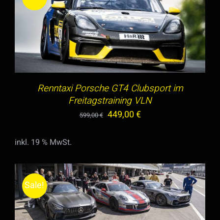
IN DEN WARENKORB
/
DETAILS
Renntaxi Porsche GT4 Clubsport im
Freitagstraining VLN
Ursprünglicher
Aktueller
449,00
€
599,00
€
Preis
Preis
inkl. 19 % MwSt.
war:
ist:
599,00 €
449,00 €.
Sale!
IN DEN WARENKORB
/
DETAILS