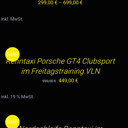
299,00
€
–
699,00
€
DIE
OPTIONEN
KÖNNEN
inkl. MwSt.
AUF
IN
DER
DEN
PRODUKTSEITE
WARENKORB
GEWÄHLT
Sale!
/
WERDEN
Renntaxi Porsche GT4 Clubsport
DETAILS
im Freitagstraining VLN
Ursprünglicher
Aktueller
449,00
€
599,00
€
Preis
Preis
inkl. 19 % MwSt.
war:
ist:
IN
599,00 €
449,00 €.
DEN
WARENKORB
Sale!
/