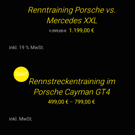
Renntraining Porsche vs.
Mercedes XXL
Ursprünglicher
Aktueller
1.199,00
€
1.399,00
€
Preis
Preis
inkl. 19 % MwSt.
war:
ist:
AUSFÜHRUNG
1.399,00 €
1.199,00 €.
WÄHLEN
DIESES
/
Sale!
PRODUKT
Rennstreckentraining im
DETAILS
WEIST
Porsche Cayman GT4
MEHRERE
499,00
€
–
799,00
€
VARIANTEN
AUF.
DIE
inkl. MwSt.
OPTIONEN