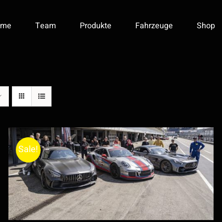
ome
Team
Produkte
Fahrzeuge
Shop
Sale!
IN DEN WARENKORB
/
DETAILS