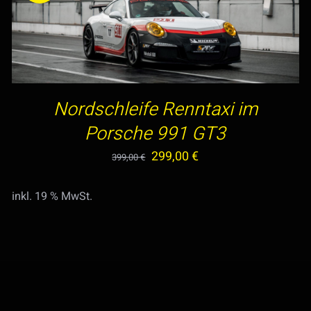
IN DEN WARENKORB
/
DETAILS
Nordschleife Renntaxi im
Porsche 991 GT3
Ursprünglicher
Aktueller
299,00
€
399,00
€
Preis
Preis
inkl. 19 % MwSt.
war:
ist:
399,00 €
299,00 €.