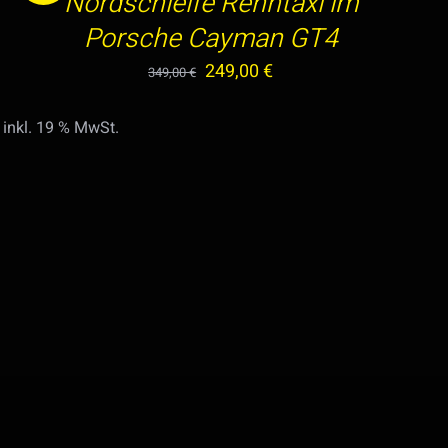
Nordschleife Renntaxi im
DETAILS
Porsche Cayman GT4
Ursprünglicher
Aktueller
249,00
€
349,00
€
Preis
Preis
inkl. 19 % MwSt.
war:
ist:
349,00 €
249,00 €.