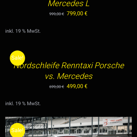
Mercedes L
Ursprünglicher
Aktueller
799,00
€
999,00
€
Preis
Preis
inkl. 19 % MwSt.
war:
ist:
IN
999,00 €
799,00 €.
DEN
WARENKORB
Sale!
/
Nordschleife Renntaxi Porsche
DETAILS
vs. Mercedes
Ursprünglicher
Aktueller
499,00
€
699,00
€
Preis
Preis
inkl. 19 % MwSt.
war:
ist:
699,00 €
499,00 €.
Sale!