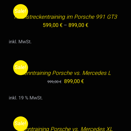
WÄHLEN
KÖNNEN
DIESES
/
Sale!
AUF
PRODUKT
Rennstreckentraining im Porsche 991 GT3
DETAILS
DER
WEIST
599,00
€
–
899,00
€
PRODUKTSEITE
MEHRERE
GEWÄHLT
VARIANTEN
inkl. MwSt.
IN
WERDEN
AUF.
DEN
DIE
WARENKORB
OPTIONEN
Sale!
/
KÖNNEN
Renntraining Porsche vs. Mercedes L
DETAILS
AUF
Ursprünglicher
Aktueller
899,00
€
999,00
€
DER
Preis
Preis
PRODUKTSEITE
inkl. 19 % MwSt.
war:
ist:
IN
GEWÄHLT
999,00 €
899,00 €.
DEN
WERDEN
WARENKORB
Sale!
/
Renntraining Porsche vs. Mercedes XL