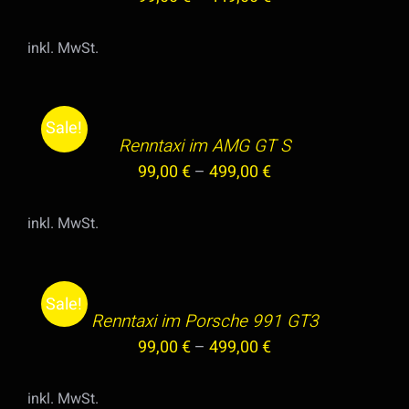
MEHRERE
VARIANTEN
inkl. MwSt.
AUF.
AUSFÜHRUNG
DIE
WÄHLEN
OPTIONEN
DIESES
/
Sale!
KÖNNEN
PRODUKT
Renntaxi im AMG GT S
DETAILS
AUF
WEIST
99,00
€
–
499,00
€
DER
MEHRERE
PRODUKTSEITE
VARIANTEN
inkl. MwSt.
GEWÄHLT
AUF.
AUSFÜHRUNG
WERDEN
DIE
WÄHLEN
OPTIONEN
DIESES
/
Sale!
KÖNNEN
PRODUKT
Renntaxi im Porsche 991 GT3
DETAILS
AUF
WEIST
99,00
€
–
499,00
€
DER
MEHRERE
PRODUKTSEITE
VARIANTEN
inkl. MwSt.