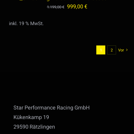
DETAILS
Ursprünglicher
Aktueller
999,00
€
1.199,00
€
Preis
Preis
inkl. 19 % MwSt.
war:
ist:
1.199,00 €
999,00 €.
1
2
Vor
Star Performance Racing GmbH
Kükenkamp 19
29590 Rätzlingen