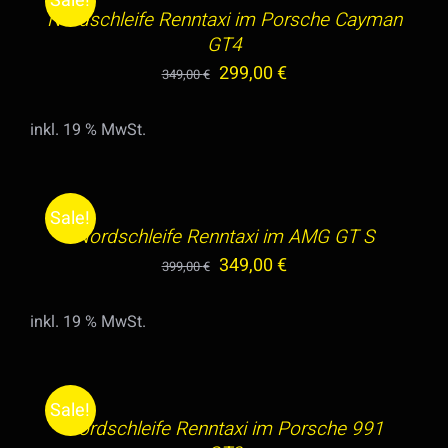
Sale!
/
Nordschleife Renntaxi im Porsche Cayman
DETAILS
GT4
Ursprünglicher
Aktueller
299,00
€
349,00
€
Preis
Preis
inkl. 19 % MwSt.
war:
ist:
IN
349,00 €
299,00 €.
DEN
WARENKORB
Sale!
/
Nordschleife Renntaxi im AMG GT S
DETAILS
Ursprünglicher
Aktueller
349,00
€
399,00
€
Preis
Preis
inkl. 19 % MwSt.
war:
ist:
IN
399,00 €
349,00 €.
DEN
WARENKORB
Sale!
/
Nordschleife Renntaxi im Porsche 991
DETAILS