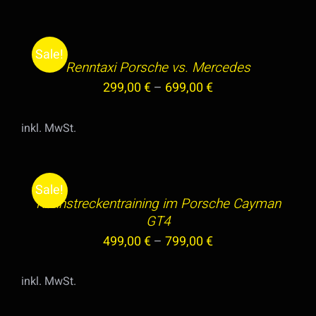
GEWÄHLT
AUF.
AUSFÜHRUNG
WERDEN
DIE
WÄHLEN
OPTIONEN
DIESES
/
Sale!
KÖNNEN
PRODUKT
Renntaxi Porsche vs. Mercedes
DETAILS
AUF
WEIST
299,00
€
–
699,00
€
DER
MEHRERE
PRODUKTSEITE
VARIANTEN
inkl. MwSt.
GEWÄHLT
AUF.
AUSFÜHRUNG
WERDEN
DIE
WÄHLEN
OPTIONEN
DIESES
/
Sale!
KÖNNEN
PRODUKT
Rennstreckentraining im Porsche Cayman
DETAILS
AUF
WEIST
GT4
DER
MEHRERE
499,00
€
–
799,00
€
PRODUKTSEITE
VARIANTEN
GEWÄHLT
AUF.
inkl. MwSt.
WERDEN
DIE
AUSFÜHRUNG
OPTIONEN