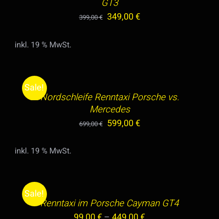
GT3
Ursprünglicher
Aktueller
349,00
€
399,00
€
Preis
Preis
inkl. 19 % MwSt.
war:
ist:
IN
399,00 €
349,00 €.
DEN
WARENKORB
Sale!
/
Nordschleife Renntaxi Porsche vs.
DETAILS
Mercedes
Ursprünglicher
Aktueller
599,00
€
699,00
€
Preis
Preis
inkl. 19 % MwSt.
war:
ist:
AUSFÜHRUNG
699,00 €
599,00 €.
WÄHLEN
DIESES
/
Sale!
PRODUKT
Renntaxi im Porsche Cayman GT4
DETAILS
WEIST
99,00
€
–
449,00
€