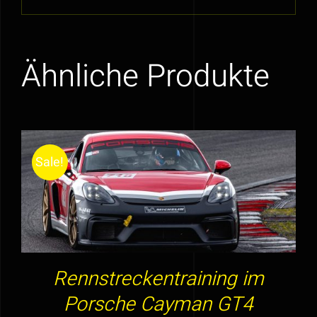
Ähnliche Produkte
Sale!
DIESES
AUSFÜHRUNG WÄHLEN
/
DETAILS
PRODUKT
WEIST
MEHRERE
VARIANTEN
Rennstreckentraining im
AUF.
Porsche Cayman GT4
DIE