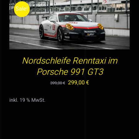
Sale!
IN DEN WARENKORB
/
DETAILS
Nordschleife Renntaxi im
Porsche 991 GT3
Ursprünglicher
Aktueller
299,00
€
399,00
€
Preis
Preis
inkl. 19 % MwSt.
war:
ist:
399,00 €
299,00 €.