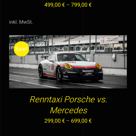
OPTIONEN
499,00
€
–
799,00
€
KÖNNEN
AUF
inkl. MwSt.
DER
PRODUKTSEITE
GEWÄHLT
Sale!
WERDEN
DIESES
AUSFÜHRUNG WÄHLEN
/
DETAILS
PRODUKT
WEIST
MEHRERE
VARIANTEN
Renntaxi Porsche vs.
AUF.
Mercedes
DIE
OPTIONEN
299,00
€
–
699,00
€
KÖNNEN