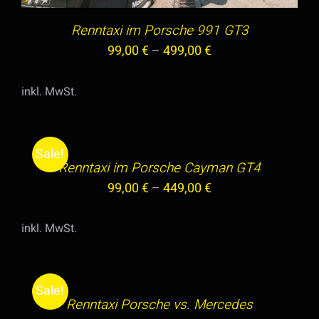
MEHRERE
VARIANTEN
Renntaxi im Porsche 991 GT3
AUF.
99,00
€
–
499,00
€
DIE
OPTIONEN
inkl. MwSt.
KÖNNEN
AUSFÜHRUNG
AUF
WÄHLEN
DER
DIESES
/
Sale!
PRODUKTSEITE
PRODUKT
Renntaxi im Porsche Cayman GT4
DETAILS
GEWÄHLT
WEIST
99,00
€
–
449,00
€
WERDEN
MEHRERE
VARIANTEN
inkl. MwSt.
AUF.
AUSFÜHRUNG
DIE
WÄHLEN
OPTIONEN
DIESES
/
Sale!
KÖNNEN
PRODUKT
Renntaxi Porsche vs. Mercedes
DETAILS
AUF