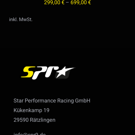
WEIST
299,00
€
–
699,00
€
DER
MEHRERE
PRODUKTSEITE
VARIANTEN
inkl. MwSt.
GEWÄHLT
AUF.
WERDEN
DIE
OPTIONEN
KÖNNEN
AUF
DER
PRODUKTSEITE
GEWÄHLT
WERDEN
Star Performance Racing GmbH
Kükenkamp 19
29590 Rätzlingen