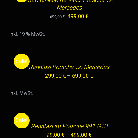
Nordschleife Renntaxi Porsche vs.
DETAILS
Mercedes
Ursprünglicher
Aktueller
499,00
€
699,00
€
Preis
Preis
inkl. 19 % MwSt.
war:
ist:
AUSFÜHRUNG
699,00 €
499,00 €.
WÄHLEN
DIESES
/
Sale!
PRODUKT
Renntaxi Porsche vs. Mercedes
DETAILS
WEIST
299,00
€
–
699,00
€
MEHRERE
VARIANTEN
inkl. MwSt.
AUF.
AUSFÜHRUNG
DIE
WÄHLEN
OPTIONEN
DIESES
/
Sale!
KÖNNEN
PRODUKT
Renntaxi im Porsche 991 GT3
DETAILS
AUF
WEIST
99,00
€
–
499,00
€