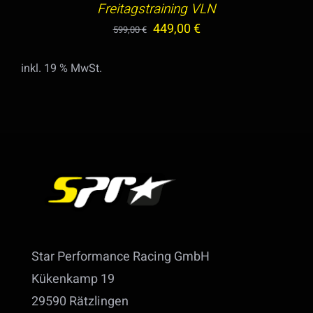
Freitagstraining VLN
Ursprünglicher
Aktueller
449,00
€
599,00
€
Preis
Preis
inkl. 19 % MwSt.
war:
ist:
599,00 €
449,00 €.
Star Performance Racing GmbH
Kükenkamp 19
29590 Rätzlingen