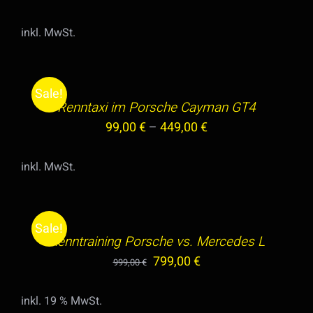
DER
MEHRERE
PRODUKTSEITE
VARIANTEN
inkl. MwSt.
GEWÄHLT
AUF.
AUSFÜHRUNG
WERDEN
DIE
WÄHLEN
OPTIONEN
DIESES
/
Sale!
KÖNNEN
PRODUKT
Renntaxi im Porsche Cayman GT4
DETAILS
AUF
WEIST
99,00
€
–
449,00
€
DER
MEHRERE
PRODUKTSEITE
VARIANTEN
inkl. MwSt.
IN
GEWÄHLT
AUF.
DEN
WERDEN
DIE
WARENKORB
OPTIONEN
Sale!
/
KÖNNEN
Renntraining Porsche vs. Mercedes L
DETAILS
AUF
Ursprünglicher
Aktueller
799,00
€
999,00
€
DER
Preis
Preis
PRODUKTSEITE
inkl. 19 % MwSt.
war:
ist:
GEWÄHLT