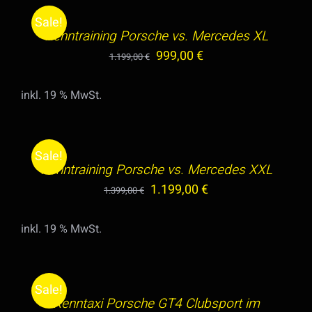
WARENKORB
KÖNNEN
Sale!
/
AUF
Renntraining Porsche vs. Mercedes XL
DETAILS
DER
Ursprünglicher
Aktueller
999,00
€
1.199,00
€
PRODUKTSEITE
Preis
Preis
GEWÄHLT
inkl. 19 % MwSt.
war:
ist:
IN
WERDEN
1.199,00 €
999,00 €.
DEN
WARENKORB
Sale!
/
Renntraining Porsche vs. Mercedes XXL
DETAILS
Ursprünglicher
Aktueller
1.199,00
€
1.399,00
€
Preis
Preis
inkl. 19 % MwSt.
war:
ist:
IN
1.399,00 €
1.199,00 €.
DEN
WARENKORB
Sale!
/
Renntaxi Porsche GT4 Clubsport im
DETAILS