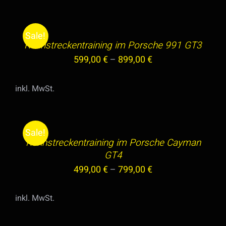
AUSFÜHRUNG
999,00 €
799,00 €.
WERDEN
WÄHLEN
DIESES
/
Sale!
PRODUKT
Rennstreckentraining im Porsche 991 GT3
DETAILS
WEIST
599,00
€
–
899,00
€
MEHRERE
VARIANTEN
inkl. MwSt.
AUF.
AUSFÜHRUNG
DIE
WÄHLEN
OPTIONEN
DIESES
/
Sale!
KÖNNEN
PRODUKT
Rennstreckentraining im Porsche Cayman
DETAILS
AUF
WEIST
GT4
DER
MEHRERE
499,00
€
–
799,00
€
PRODUKTSEITE
VARIANTEN
GEWÄHLT
AUF.
inkl. MwSt.
IN
WERDEN
DIE
DEN
OPTIONEN