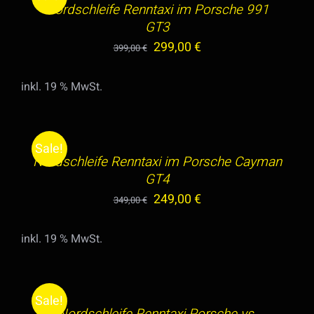
Nordschleife Renntaxi im Porsche 991
DETAILS
GT3
Ursprünglicher
Aktueller
299,00
€
399,00
€
Preis
Preis
inkl. 19 % MwSt.
war:
ist:
IN
399,00 €
299,00 €.
DEN
WARENKORB
Sale!
/
Nordschleife Renntaxi im Porsche Cayman
DETAILS
GT4
Ursprünglicher
Aktueller
249,00
€
349,00
€
Preis
Preis
inkl. 19 % MwSt.
war:
ist:
IN
349,00 €
249,00 €.
DEN
WARENKORB
Sale!
/