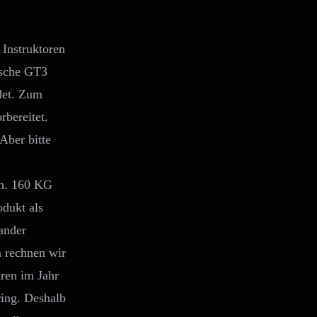
 Instruktoren
rsche GT3
det. Zum
rbereitet.
Aber bitte
en. 160 KG
dukt als
ander
n rechnen wir
hren im Jahr
ing. Deshalb