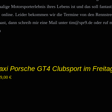
lige Motorsporterlebnis ihres Lebens ist und das soll fantast
. online. Leider bekommen wir die Termine von den Rennstre
st, dann schreib mir eine Mail unter tim@spr9.de oder ruf m
axi Porsche GT4 Clubsport im Freita
sprünglicher
Aktueller
49,00
€
eis
Preis
r:
ist:
9,00 €
449,00 €.