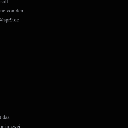
soll
ine von den
m@spr9.de
t das
or in zwei