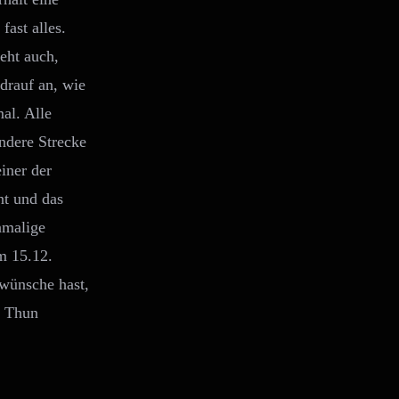
fast alles.
eht auch,
rauf an, wie
al. Alle
ndere Strecke
iner der
nt und das
nmalige
m 15.12.
wünsche hast,