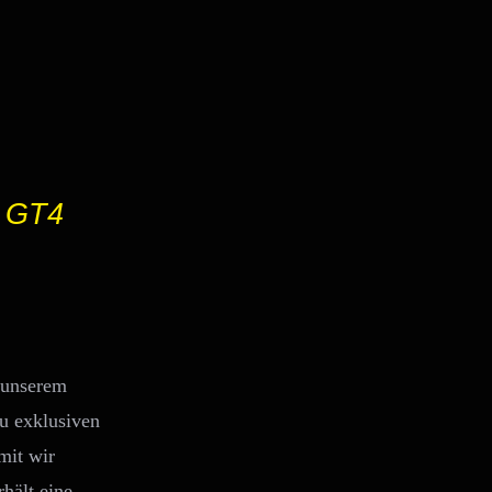
n GT4
 unserem
u exklusiven
mit wir
rhält eine