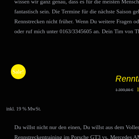
wissen wir ganz genau, dass es für die meisten Mensche
fantastisch sein. Die Termine für die nächste Saison
Rennstrecken nicht früher. Wenn Du weitere Fragen od
oder ruf mich unter 0163/3345605 an. Dein Tim von 
IN
Sale!
DEN
Rennt
WARENKORB
/
U
1.399,00
€
DETAILS
P
w
inkl. 19 % MwSt.
1
Du willst nicht nur den einen, Du willst aus dem Vol
Rennstreckentraining im Porsche GT3 vs. Mercedes AM