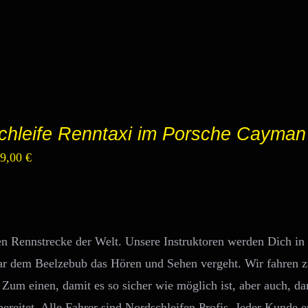
chleife Renntaxi im Porsche Cayma
sprünglicher
Aktueller
49,00
€
eis
Preis
r:
ist:
9,00 €
249,00 €.
en Rennstrecke der Welt. Unsere Instruktoren werden Dich in
ar dem Beelzebub das Hören und Sehen vergeht. Wir fahren z
. Zum einen, damit es so sicher wie möglich ist, aber auch, da
ereitet. Alle Fahrer sind Nordschleifen Profis. Jeder Kunde e