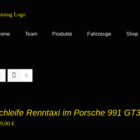
ome
Team
Produkte
Fahrzeuge
Shop
chleife Renntaxi im Porsche 991 GT
sprünglicher
Aktueller
99,00
€
eis
Preis