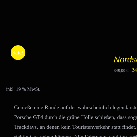
IN
Sale!
DEN
Nords
WARENKORB
/
Ur
2
349,00
€
DETAILS
Pr
wa
inkl. 19 % MwSt.
34
Genieße eine Runde auf der wahrscheinlich legendärst
Porsche GT4 durch die grüne Hölle schießen, dass sog
Trackdays, an denen kein Touristenverkehr statt findet
richtig Gas geben können. Alle Fahrzeuge sind top vorb