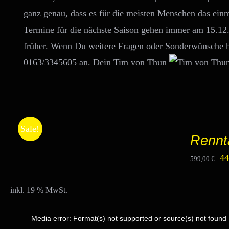
ganz genau, dass es für die meisten Menschen das einma
Termine für die nächste Saison gehen immer am 15.12
früher. Wenn Du weitere Fragen oder Sonderwünsche ha
0163/3345605 an. Dein Tim von Thun
IN
Sale!
DEN
Rennt
WARENKORB
/
Ur
4
599,00
€
DETAILS
Pr
wa
inkl. 19 % MwSt.
59
Media error: Format(s) not supported or source(s) not found
Video-