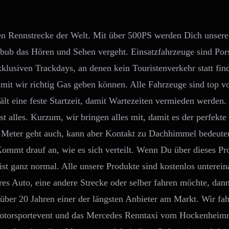
r:
ist:
9,00 €
299,00 €.
en Rennstrecke der Welt. Mit über 500PS werden Dich unsere
ebub das Hören und Sehen vergeht. Einsatzfahrzeuge sind Po
lusiven Trackdays, an denen kein Touristenverkehr statt fin
amit wir richtig Gas geben können. Alle Fahrzeuge sind top vo
ält eine feste Startzeit, damit Wartezeiten vermieden werden. 
st alles. Kurzum, wir bringen alles mit, damit es der perfekte
 2 Meter geht auch, kann aber Kontakt zu Dachhimmel bedeut
mt drauf an, wie es sich verteilt. Wenn Du über dieses Pro
ist ganz normal. Alle unsere Produkte sind kostenlos unterein
es Auto, eine andere Strecke oder selber fahren möchte, dan
 über 20 Jahren einer der längsten Anbieter am Markt. Wir fa
otorsportevent und das Mercedes Renntaxi vom Hockenheimr