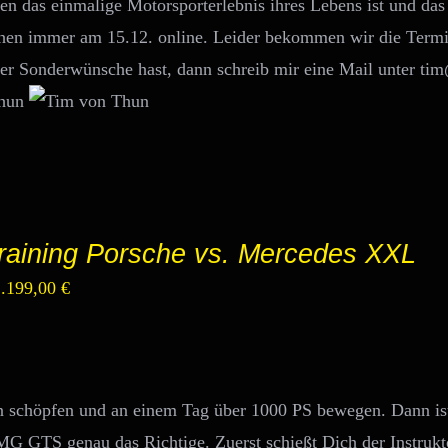
n das einmalige Motorsporterlebnis ihres Lebens ist und das 
 gehen immer am 15.12. online. Leider bekommen wir die Term
er Sonderwünsche hast, dann schreib mir eine Mail unter ti
Thun
raining Porsche vs. Mercedes XXL
rsprünglicher
Aktueller
1.199,00
€
reis
Preis
ar:
ist:
.399,00 €
1.199,00 €.
len schöpfen und an einem Tag über 1000 PS bewegen. Dann is
G GTS genau das Richtige. Zuerst schießt Dich der Instrukt