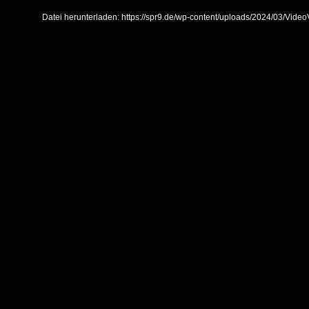
Player
Datei herunterladen: https://spr9.de/wp-content/uploads/2024/03/Vi