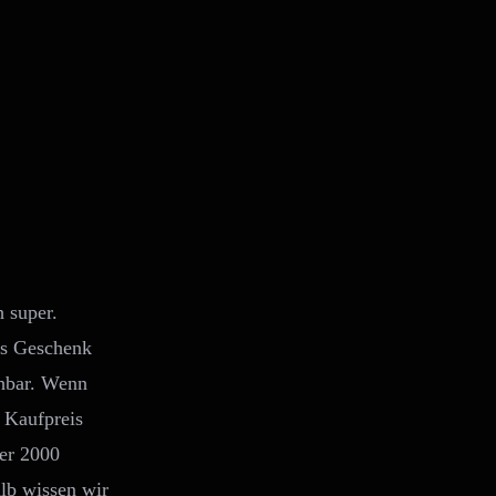
h super.
als Geschenk
chbar. Wenn
 Kaufpreis
ber 2000
lb wissen wir