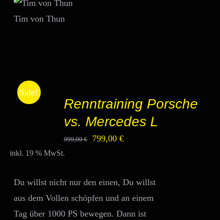
Tim von Thun
IN
Sale!
DEN
Renntraining Porsche
WARENKORB
/
vs. Mercedes L
DETAILS
Ursprünglicher
Aktueller
799,00
€
999,00
€
inkl. 19 % MwSt.
Preis
Preis
war:
ist:
Du willst nicht nur den einen, Du willst
999,00 €
799,00 €.
aus dem Vollen schöpfen und an einem
Tag über 1000 PS bewegen. Dann ist