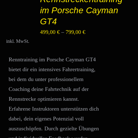
DIESES
/
im Porsche Cayman
PRODUKT
DETAILS
WEIST
GT4
MEHRERE
VARIANTEN
499,00
€
–
799,00
€
AUF.
DIE
inkl. MwSt.
OPTIONEN
KÖNNEN
Renntraining im Porsche Cayman GT4
AUF
DER
bietet dir ein intensives Fahrertraining,
PRODUKTSEITE
bei dem du unter professionellem
GEWÄHLT
WERDEN
Coaching deine Fahrtechnik auf der
Rennstrecke optimieren kannst.
Erfahrene Instruktoren unterstützen dich
dabei, dein eigenes Potenzial voll
auszuschöpfen. Durch gezielte Übungen