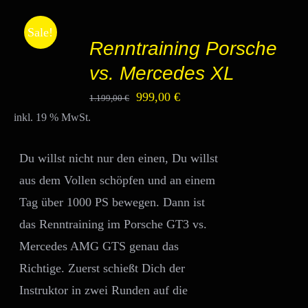
IN
Sale!
DEN
Renntraining Porsche
WARENKORB
/
vs. Mercedes XL
DETAILS
Ursprünglicher
Aktueller
999,00
€
1.199,00
€
inkl. 19 % MwSt.
Preis
Preis
war:
ist:
Du willst nicht nur den einen, Du willst
1.199,00 €
999,00 €.
aus dem Vollen schöpfen und an einem
Tag über 1000 PS bewegen. Dann ist
das Renntraining im Porsche GT3 vs.
Mercedes AMG GTS genau das
Richtige. Zuerst schießt Dich der
Instruktor in zwei Runden auf die