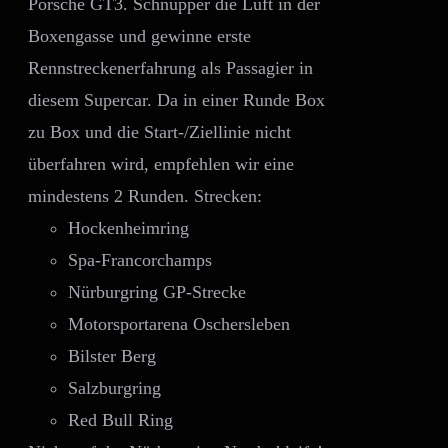
Porsche GT3. Schnupper die Luft in der
AUF
DER
Boxengasse und gewinne erste
PRODUKTSEITE
Rennstreckenerfahrung als Passagier in
GEWÄHLT
WERDEN
diesem Supercar. Da in einer Runde Box
zu Box und die Start-/Ziellinie nicht
überfahren wird, empfehlen wir eine
mindestens 2 Runden. Strecken:
Hockenheimring
Spa-Francorchamps
Nürburgring GP-Strecke
Motorsportarena Oschersleben
Bilster Berg
Salzburgring
Red Bull Ring