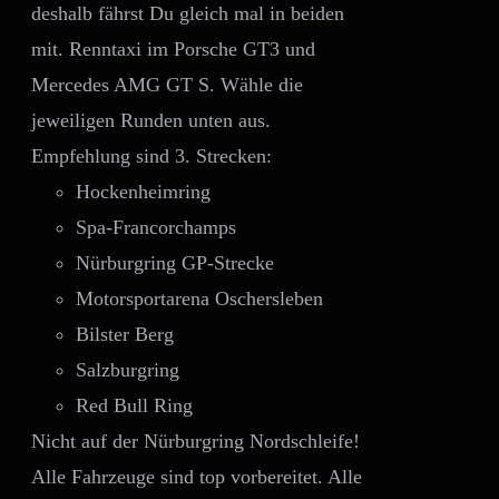
deshalb fährst Du gleich mal in beiden
AUF
DER
mit. Renntaxi im Porsche GT3 und
PRODUKTSEITE
Mercedes AMG GT S. Wähle die
GEWÄHLT
WERDEN
jeweiligen Runden unten aus.
Empfehlung sind 3. Strecken:
Hockenheimring
Spa-Francorchamps
Nürburgring GP-Strecke
Motorsportarena Oschersleben
Bilster Berg
Salzburgring
Red Bull Ring
Nicht auf der Nürburgring Nordschleife!
Alle Fahrzeuge sind top vorbereitet. Alle