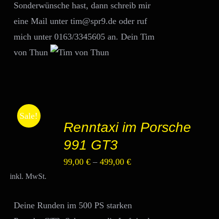
Sonderwünsche hast, dann schreib mir
eine Mail unter tim@spr9.de oder ruf
mich unter 0163/3345605 an. Dein Tim
von Thun
AUSFÜHRUNG
Sale!
Renntaxi im Porsche
WÄHLEN
DIESES
/
991 GT3
PRODUKT
DETAILS
WEIST
99,00
€
–
499,00
€
MEHRERE
VARIANTEN
inkl. MwSt.
AUF.
DIE
OPTIONEN
Deine Runden im 500 PS starken
KÖNNEN