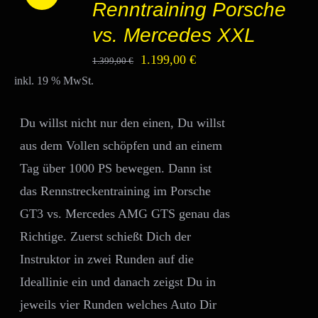
Renntraining Porsche
WARENKORB
/
vs. Mercedes XXL
DETAILS
Ursprünglicher
Aktueller
1.199,00
€
1.399,00
€
inkl. 19 % MwSt.
Preis
Preis
war:
ist:
Du willst nicht nur den einen, Du willst
1.399,00 €
1.199,00 €.
aus dem Vollen schöpfen und an einem
Tag über 1000 PS bewegen. Dann ist
das Rennstreckentraining im Porsche
GT3 vs. Mercedes AMG GTS genau das
Richtige. Zuerst schießt Dich der
Instruktor in zwei Runden auf die
Ideallinie ein und danach zeigst Du in
jeweils vier Runden welches Auto Dir