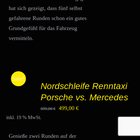
hat sich gezeigt, dass fünf selbst
gefahrene Runden schon ein gutes
Grundgefühl für das Fahrzeug
vermitteln.
IN
Sale!
DEN
Nordschleife Renntaxi
WARENKORB
/
Porsche vs. Mercedes
DETAILS
Ursprünglicher
Aktueller
499,00
€
699,00
€
inkl. 19 % MwSt.
Preis
Preis
war:
ist:
Genieße zwei Runden auf der
699,00 €
499,00 €.