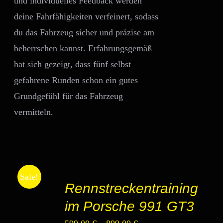
und individuelles Feedback werden
deine Fahrfähigkeiten verfeinert, sodass
du das Fahrzeug sicher und präzise am
beherrschen kannst. Erfahrungsgemäß
hat sich gezeigt, dass fünf selbst
gefahrene Runden schon ein gutes
Grundgefühl für das Fahrzeug
vermitteln.
AUSFÜHRUNG
Sale!
Rennstreckentraining
WÄHLEN
DIESES
/
im Porsche 991 GT3
PRODUKT
DETAILS
WEIST