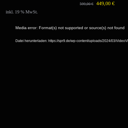
Ursprünglicher
Aktuel
449,00
€
599,00
€
inkl. 19 % MwSt.
Preis
Preis
war:
ist:
Media error: Format(s) not supported or source(s) not found
Video-
599,00 €
449,00
Player
Datei herunterladen: https://spr9.de/wp-content/uploads/2024/03/Vide