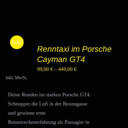
AUSFÜHRUNG
Sale!
Renntaxi im Porsche
WÄHLEN
DIESES
/
Cayman GT4
PRODUKT
DETAILS
WEIST
99,00
€
–
449,00
€
MEHRERE
VARIANTEN
inkl. MwSt.
AUF.
DIE
OPTIONEN
Deine Runden im starken Porsche GT4.
KÖNNEN
Schnupper die Luft in der Boxengasse
AUF
DER
und gewinne erste
PRODUKTSEITE
Rennstreckenerfahrung als Passagier in
GEWÄHLT