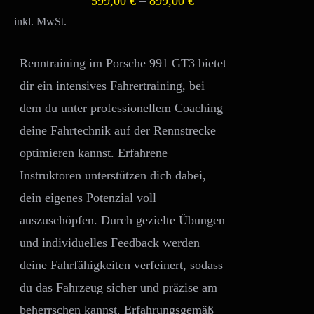
599,00
€
–
899,00
€
MEHRERE
VARIANTEN
inkl. MwSt.
AUF.
DIE
OPTIONEN
Renntraining im Porsche 991 GT3 bietet
KÖNNEN
dir ein intensives Fahrertraining, bei
AUF
DER
dem du unter professionellem Coaching
PRODUKTSEITE
deine Fahrtechnik auf der Rennstrecke
GEWÄHLT
WERDEN
optimieren kannst. Erfahrene
Instruktoren unterstützen dich dabei,
dein eigenes Potenzial voll
auszuschöpfen. Durch gezielte Übungen
und individuelles Feedback werden
deine Fahrfähigkeiten verfeinert, sodass
du das Fahrzeug sicher und präzise am
beherrschen kannst. Erfahrungsgemäß