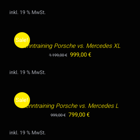
Preis
Preis
inkl. 19 % MwSt.
war:
ist:
IN
1.399,00 €
1.199,00 €.
DEN
WARENKORB
Sale!
/
Renntraining Porsche vs. Mercedes XL
DETAILS
Ursprünglicher
Aktueller
999,00
€
1.199,00
€
Preis
Preis
inkl. 19 % MwSt.
war:
ist:
IN
1.199,00 €
999,00 €.
DEN
WARENKORB
Sale!
/
Renntraining Porsche vs. Mercedes L
DETAILS
Ursprünglicher
Aktueller
799,00
€
999,00
€
Preis
Preis
inkl. 19 % MwSt.
war:
ist:
AUSFÜHRUNG