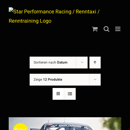
Zum
Inhalt
springen
Sortieren nach
Datum
Zeige
12 Produkte