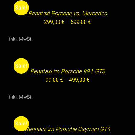
KÖNNEN
DIESES
/
Sale!
AUF
PRODUKT
Renntaxi Porsche vs. Mercedes
DETAILS
DER
WEIST
299,00
€
–
699,00
€
PRODUKTSEITE
MEHRERE
GEWÄHLT
VARIANTEN
inkl. MwSt.
WERDEN
AUF.
AUSFÜHRUNG
DIE
WÄHLEN
OPTIONEN
DIESES
/
Sale!
KÖNNEN
PRODUKT
Renntaxi im Porsche 991 GT3
DETAILS
AUF
WEIST
99,00
€
–
499,00
€
DER
MEHRERE
PRODUKTSEITE
VARIANTEN
inkl. MwSt.
GEWÄHLT
AUF.
AUSFÜHRUNG
WERDEN
DIE
WÄHLEN
OPTIONEN
DIESES
/
Sale!
KÖNNEN
PRODUKT
Renntaxi im Porsche Cayman GT4
DETAILS
AUF