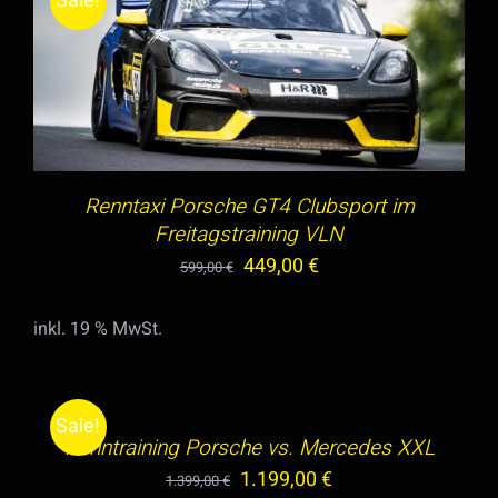
Sale!
IN DEN WARENKORB
/
DETAILS
Renntaxi Porsche GT4 Clubsport im
Freitagstraining VLN
Ursprünglicher
Aktueller
449,00
€
599,00
€
Preis
Preis
inkl. 19 % MwSt.
war:
ist:
IN
599,00 €
449,00 €.
DEN
WARENKORB
Sale!
/
Renntraining Porsche vs. Mercedes XXL
DETAILS
Ursprünglicher
Aktueller
1.199,00
€
1.399,00
€