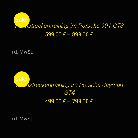
999,00 €
799,00 €.
WÄHLEN
DIESES
/
Sale!
PRODUKT
Rennstreckentraining im Porsche 991 GT3
DETAILS
WEIST
599,00
€
–
899,00
€
MEHRERE
VARIANTEN
inkl. MwSt.
AUF.
AUSFÜHRUNG
DIE
WÄHLEN
OPTIONEN
DIESES
/
Sale!
KÖNNEN
PRODUKT
Rennstreckentraining im Porsche Cayman
DETAILS
AUF
WEIST
GT4
DER
MEHRERE
499,00
€
–
799,00
€
PRODUKTSEITE
VARIANTEN
GEWÄHLT
AUF.
inkl. MwSt.
WERDEN
DIE
AUSFÜHRUNG
OPTIONEN
WÄHLEN