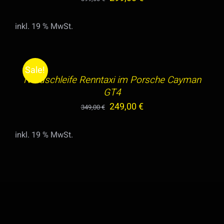
Preis
Preis
inkl. 19 % MwSt.
war:
ist:
IN
399,00 €
299,00 €.
DEN
WARENKORB
Sale!
/
Nordschleife Renntaxi im Porsche Cayman
DETAILS
GT4
Ursprünglicher
Aktueller
249,00
€
349,00
€
Preis
Preis
inkl. 19 % MwSt.
war:
ist:
349,00 €
249,00 €.