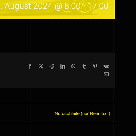
. August 2024 @ 8:00
-
17:00
Facebook
X
Reddit
LinkedIn
WhatsApp
Tumblr
Pinterest
Vk
E-
Mail
Nordschleife (nur Renntaxi!)