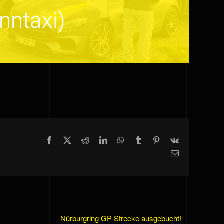
nntaxi)
Facebook
X
Reddit
LinkedIn
WhatsApp
Tumblr
Pinterest
Vk
E-
Mail
Nürburgring GP-Strecke ausgebucht!