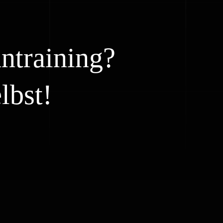
ntraining?
lbst!