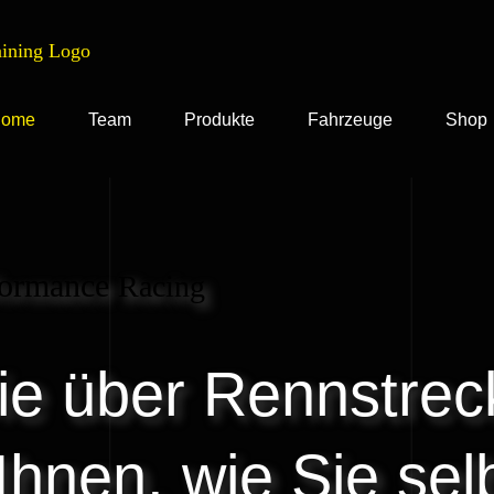
ome
Team
Produkte
Fahrzeuge
Shop
formance
Racing
Sie über Rennstre
Ihnen, wie Sie sel